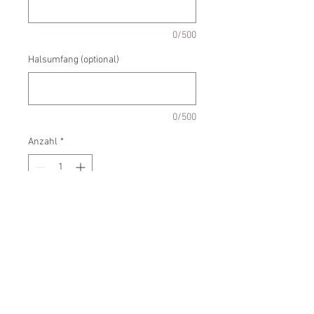
0/500
Halsumfang (optional)
0/500
Anzahl
*
In den Warenkorb
- stufenlos verstellbar
- federleicht
- waschbar bei 30° C