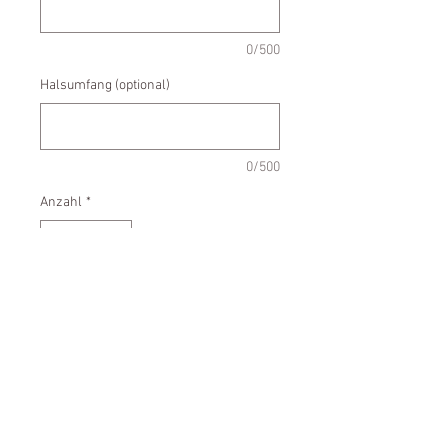
0/500
Halsumfang (optional)
0/500
Anzahl
*
In den Warenkorb
- stufenlos verstellbar
- federleicht
- waschbar bei 30° C