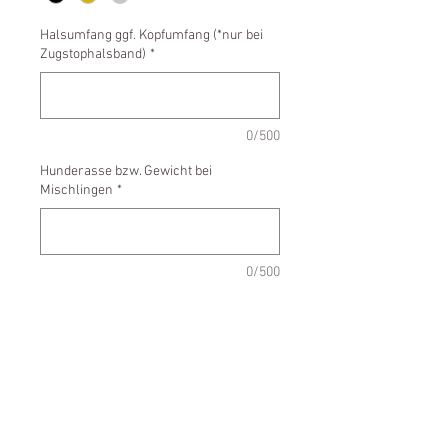
Halsumfang ggf. Kopfumfang (*nur bei
Zugstophalsband)
*
0/500
Hunderasse bzw. Gewicht bei
Mischlingen
*
0/500
Anzahl
*
In den Warenkorb