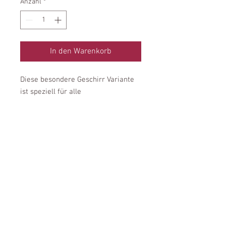
Anzahl
*
In den Warenkorb
Diese besondere Geschirr Variante
ist speziell für alle
Ausbruchskünstler entwickelt
worden. Hunde aus dem Tierschutz,
unsichere und ängstliche Hunde
sowie Hunde die einen besonders
großen Jagdtrieb haben, sollten
bestenfalls mit einem Geschirr
gesichert werden das einen
Doppelten Bauchgurt besitzt.
Umtausch