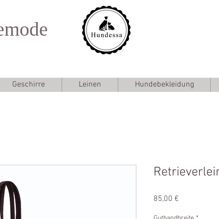
emode
Geschirre
Leinen
Hundebekleidung
Retrieverl
Preis
85,00 €
Gutbandbreite
*