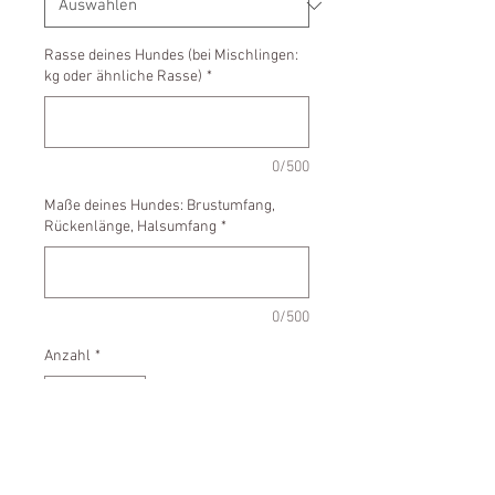
Rasse deines Hundes (bei Mischlingen:
kg oder ähnliche Rasse)
*
0/500
Maße deines Hundes: Brustumfang,
Rückenlänge, Halsumfang
*
0/500
Anzahl
*
In den Warenkorb