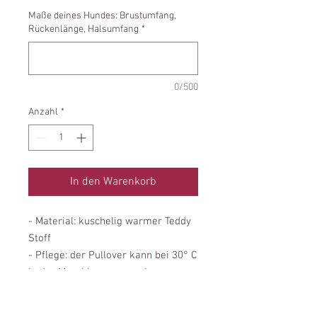
Maße deines Hundes: Brustumfang,
Rückenlänge, Halsumfang
*
0/500
Anzahl
*
In den Warenkorb
- Material: kuschelig warmer Teddy
Stoff
- Pflege: der Pullover kann bei 30° C
in der Maschiene gewaschen
werden
- Passform: Unsere Pullover passen