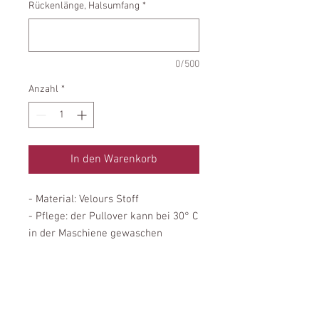
Rückenlänge, Halsumfang
*
0/500
Anzahl
*
In den Warenkorb
- Material: Velours Stoff
- Pflege: der Pullover kann bei 30° C
in der Maschiene gewaschen
werden
- Passform: Unsere Pullover passen
vor allem Windhunden und
ähnlich schmal gebauten Rassen.
Die Brust ist komplett bedeckt und