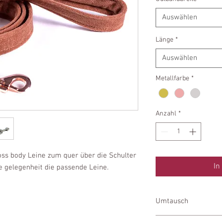
Auswählen
Länge
*
Auswählen
Metallfarbe
*
Anzahl
*
ross body Leine zum quer über die Schulter
In
de gelegenheit die passende Leine.
Umtausch
Unsere Leinen können