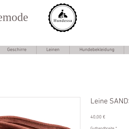
emode
Geschirre
Leinen
Hundebekleidung
Leine SAND
Preis
40,00 €
Gutbandbreite
*