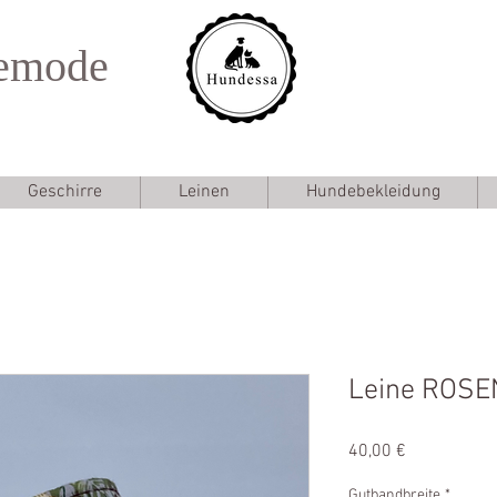
emode
Geschirre
Leinen
Hundebekleidung
Leine ROS
Preis
40,00 €
Gutbandbreite
*