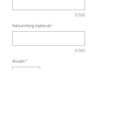
0/500
Halsumfang (optional)
0/500
Anzahl
*
In den Warenkorb
- stufenlos verstellbar
- federleicht
- waschbar bei 30° C