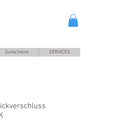
Gutscheine
SERVICES
ickverschluss
K