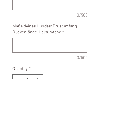
0/500
Maße deines Hundes: Brustumfang,
Rückenlänge, Halsumfang
*
0/500
Quantity
*
Add to Cart
- Außenmaterial:
Wasserabweisender Softshell
- Innenfutter wärmedes Fleece
- Bei 30° C ohne Weichspüler in der